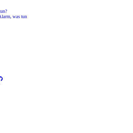
tun?
larm, was tun