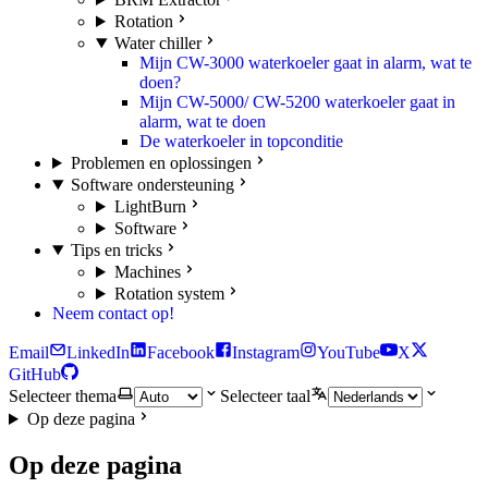
Rotation
Water chiller
Mijn CW-3000 waterkoeler gaat in alarm, wat te
doen?
Mijn CW-5000/ CW-5200 waterkoeler gaat in
alarm, wat te doen
De waterkoeler in topconditie
Problemen en oplossingen
Software ondersteuning
LightBurn
Software
Tips en tricks
Machines
Rotation system
Neem contact op!
Email
LinkedIn
Facebook
Instagram
YouTube
X
GitHub
Selecteer thema
Selecteer taal
Op deze pagina
Op deze pagina