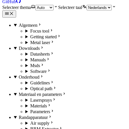
GitHub
Selecteer thema
Selecteer taal
Algemeen
Focus tool
Getting started
Metal laser
Downloads
Datasheets
Manuals
Msds
Software
Onderhoud
Guidelines
Optical path
Materiaal en parameters
Lasersprays
Materials
Parameters
Randapparatuur
Air supply
BRM Extractor