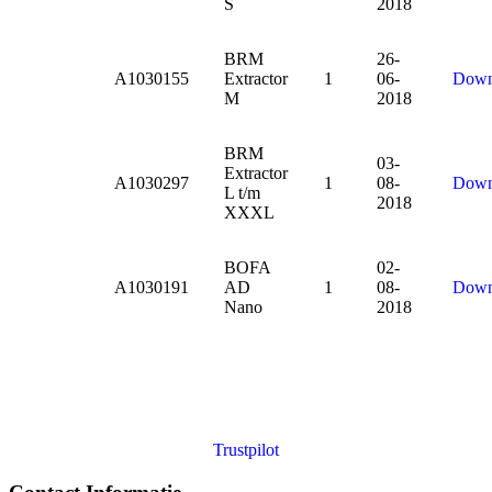
S
2018
BRM
26-
A1030155
Extractor
1
06-
Down
M
2018
BRM
03-
Extractor
A1030297
1
08-
Down
L t/m
2018
XXXL
BOFA
02-
A1030191
AD
1
08-
Down
Nano
2018
Trustpilot