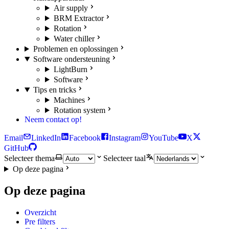
Air supply
BRM Extractor
Rotation
Water chiller
Problemen en oplossingen
Software ondersteuning
LightBurn
Software
Tips en tricks
Machines
Rotation system
Neem contact op!
Email
LinkedIn
Facebook
Instagram
YouTube
X
GitHub
Selecteer thema
Selecteer taal
Op deze pagina
Op deze pagina
Overzicht
Pre filters