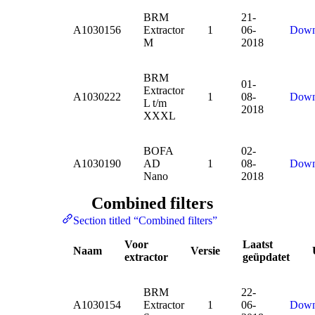
BRM
21-
A1030156
Extractor
1
06-
Down
M
2018
BRM
01-
Extractor
A1030222
1
08-
Down
L t/m
2018
XXXL
BOFA
02-
A1030190
AD
1
08-
Down
Nano
2018
Combined filters
Section titled “Combined filters”
Voor
Laatst
Naam
Versie
extractor
geüpdatet
BRM
22-
A1030154
Extractor
1
06-
Down