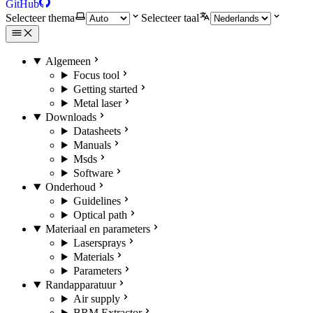
GitHub
Selecteer thema
Selecteer taal
Algemeen
Focus tool
Getting started
Metal laser
Downloads
Datasheets
Manuals
Msds
Software
Onderhoud
Guidelines
Optical path
Materiaal en parameters
Lasersprays
Materials
Parameters
Randapparatuur
Air supply
BRM Extractor