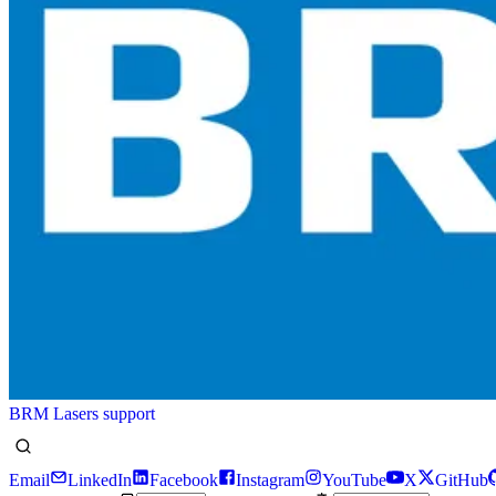
BRM Lasers support
Email
LinkedIn
Facebook
Instagram
YouTube
X
GitHub