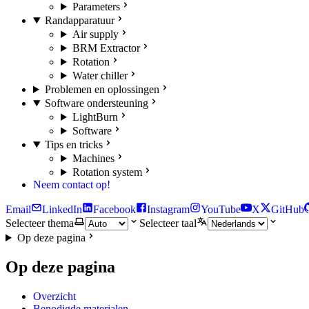
Parameters
Randapparatuur
Air supply
BRM Extractor
Rotation
Water chiller
Problemen en oplossingen
Software ondersteuning
LightBurn
Software
Tips en tricks
Machines
Rotation system
Neem contact op!
Email
LinkedIn
Facebook
Instagram
YouTube
X
GitHub
Selecteer thema
Selecteer taal
Op deze pagina
Op deze pagina
Overzicht
Benodigde materialen