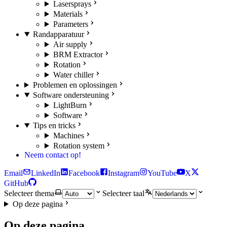
Lasersprays
Materials
Parameters
Randapparatuur
Air supply
BRM Extractor
Rotation
Water chiller
Problemen en oplossingen
Software ondersteuning
LightBurn
Software
Tips en tricks
Machines
Rotation system
Neem contact op!
Email
LinkedIn
Facebook
Instagram
YouTube
X
GitHub
Selecteer thema
Selecteer taal
Op deze pagina
Op deze pagina